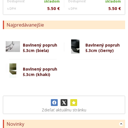
Dostupnosť
skladom
Dostupnosť
skladom
5.50 €
5.50 €
s DPH
s DPH
Najpredávanejšie
Bavlnený popruh
Bavlnený popruh
š.3cm (biela)
š.3cm (čierny)
Bavlnený popruh
š.3cm (khaki)
Zdieľať aktuálnu stránku
Novinky