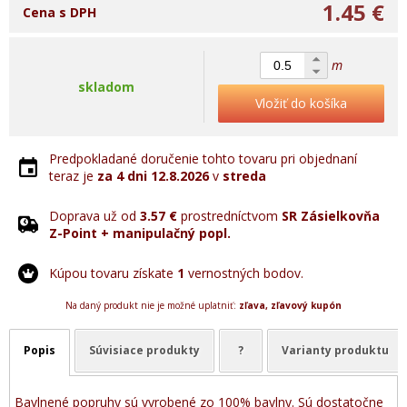
1.45 €
Cena s DPH
m
skladom
Vložiť do košíka
Predpokladané doručenie tohto tovaru pri objednaní
teraz je
za 4 dni
12.8.2026
v
streda
Doprava už od
3.57 €
prostredníctvom
SR Zásielkovňa
Z-Point + manipulačný popl.
Kúpou tovaru získate
1
vernostných bodov.
Na daný produkt nie je možné uplatniť:
zľava, zľavový kupón
Popis
Súvisiace produkty
?
Varianty produktu
Bavlnené popruhy sú vyrobené zo 100% bavlny. Sú dostatočne