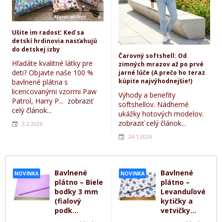
Ušite im radosť: Keď sa
detskí hrdinovia nasťahujú
do detskej izby
Čarovný softshell: Od
Hľadáte kvalitné látky pre
zimných mrazov až po prvé
deti? Objavte naše 100 %
jarné lúče (A prečo ho teraz
kúpite najvýhodnejšie!)
bavlnené plátna s
licencovanými vzormi Paw
Výhody a benefity
Patrol, Harry P...
zobraziť
softshellov. Nádherné
celý článok...
ukážky hotových modelov.
zobraziť celý článok...
3.2.2026
24.1.2026
Bavlnené
Bavlnené
NOVINKA
NOVINKA
plátno – Biele
plátno –
bodky 3 mm
Levanduľové
(fialový
kytičky a
podk...
vetvičky...