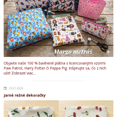
Objavte naše 100 % bavlnené plátna s licencovanými vzormi
Paw Patrol, Harry Potter či Peppa Pig. Inšpirujte sa, čo z nich
ušiť!
Zobraziť viac...
23.01.2026
Jarné režné dekoračky