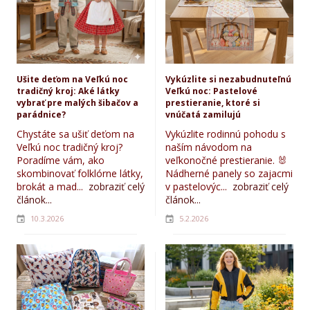
Ušite deťom na Veľkú noc
Vykúzlite si nezabudnuteľnú
tradičný kroj: Aké látky
Veľkú noc: Pastelové
vybrať pre malých šibačov a
prestieranie, ktoré si
parádnice?
vnúčatá zamilujú
Chystáte sa ušiť deťom na
Vykúzlite rodinnú pohodu s
Veľkú noc tradičný kroj?
naším návodom na
Poradíme vám, ako
veľkonočné prestieranie. 🐰
skombinovať folklórne látky,
Nádherné panely so zajacmi
brokát a mad...
zobraziť celý
v pastelovýc...
zobraziť celý
článok...
článok...
10.3.2026
5.2.2026