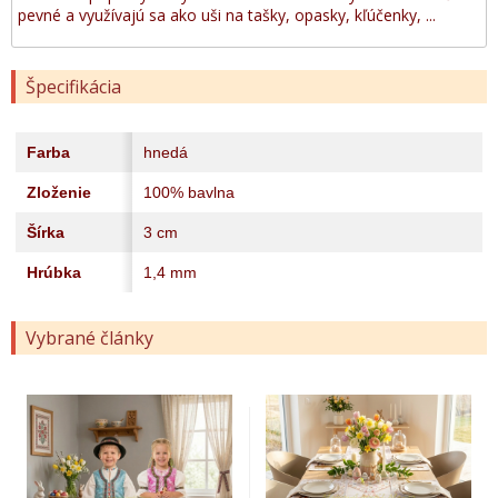
pevné a využívajú sa ako uši na tašky, opasky, kľúčenky, ...
Špecifikácia
Farba
hnedá
Zloženie
100% bavlna
Šírka
3 cm
Hrúbka
1,4 mm
Vybrané články