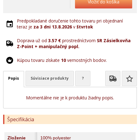
Vložiť do košíka
Predpokladané doručenie tohto tovaru pri objednaní
teraz je
za 3 dni
13.8.2026
v
štvrtok
Doprava už od
3.57 €
prostredníctvom
SR Zásielkovňa
Z-Point + manipulačný popl.
Kúpou tovaru získate
10
vernostných bodov.
Popis
Súvisiace produkty
?
Momentálne nie je k produktu žiadny popis.
Špecifikácia
Zloženie
100% polyester