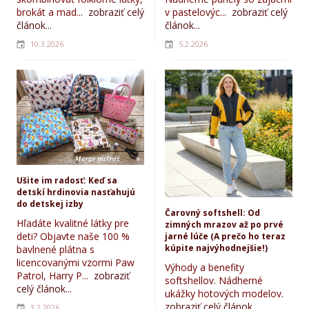
brokát a mad...
zobraziť celý
v pastelovýc...
zobraziť celý
článok...
článok...
10.3.2026
5.2.2026
Ušite im radosť: Keď sa
detskí hrdinovia nasťahujú
do detskej izby
Čarovný softshell: Od
Hľadáte kvalitné látky pre
zimných mrazov až po prvé
deti? Objavte naše 100 %
jarné lúče (A prečo ho teraz
kúpite najvýhodnejšie!)
bavlnené plátna s
licencovanými vzormi Paw
Výhody a benefity
Patrol, Harry P...
zobraziť
softshellov. Nádherné
celý článok...
ukážky hotových modelov.
zobraziť celý článok...
3.2.2026