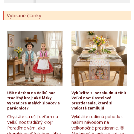
Vybrané články
Ušite deťom na Veľkú noc
Vykúzlite si nezabudnuteľnú
tradičný kroj: Aké látky
Veľkú noc: Pastelové
vybrať pre malých šibačov a
prestieranie, ktoré si
parádnice?
vnúčatá zamilujú
Chystáte sa ušiť deťom na
Vykúzlite rodinnú pohodu s
Veľkú noc tradičný kroj?
naším návodom na
Poradíme vám, ako
veľkonočné prestieranie. 🐰
skombinovať folklórne látky,
Nádherné panely so zajacmi