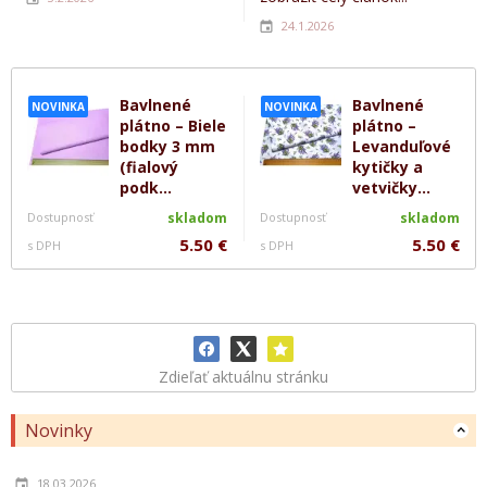
24.1.2026
Bavlnené
Bavlnené
NOVINKA
NOVINKA
plátno – Biele
plátno –
bodky 3 mm
Levanduľové
(fialový
kytičky a
podk...
vetvičky...
Dostupnosť
skladom
Dostupnosť
skladom
5.50 €
5.50 €
s DPH
s DPH
Zdieľať aktuálnu stránku
Novinky
18.03.2026