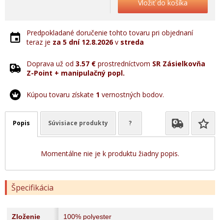
Vložiť do košíka
Predpokladané doručenie tohto tovaru pri objednaní
teraz je
za 5 dní
12.8.2026
v
streda
Doprava už od
3.57 €
prostredníctvom
SR Zásielkovňa
Z-Point + manipulačný popl.
Kúpou tovaru získate
1
vernostných bodov.
Popis
Súvisiace produkty
?
Momentálne nie je k produktu žiadny popis.
Špecifikácia
Zloženie
100% polyester