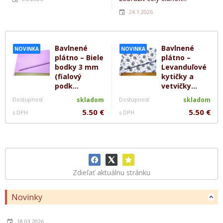
24.1.2026
Bavlnené
Bavlnené
NOVINKA
NOVINKA
plátno – Biele
plátno –
bodky 3 mm
Levanduľové
(fialový
kytičky a
podk...
vetvičky...
Dostupnosť
skladom
Dostupnosť
skladom
5.50 €
5.50 €
s DPH
s DPH
Zdieľať aktuálnu stránku
Novinky
18.03.2026