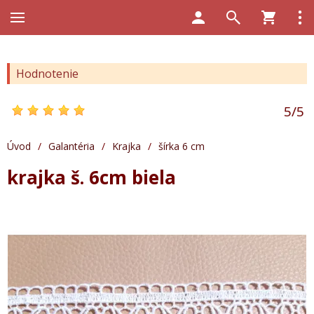
Hodnotenie
5
/
5
Úvod
/
Galantéria
/
Krajka
/
šírka 6 cm
krajka š. 6cm biela