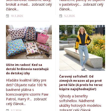
brokát a mad...
zobraziť celý
v pastelovýc...
zobraziť celý
článok...
článok...
10.3.2026
5.2.2026
Ušite im radosť: Keď sa
detskí hrdinovia nasťahujú
do detskej izby
Čarovný softshell: Od
Hľadáte kvalitné látky pre
zimných mrazov až po prvé
deti? Objavte naše 100 %
jarné lúče (A prečo ho teraz
kúpite najvýhodnejšie!)
bavlnené plátna s
licencovanými vzormi Paw
Výhody a benefity
Patrol, Harry P...
zobraziť
softshellov. Nádherné
celý článok...
ukážky hotových modelov.
zobraziť celý článok...
3.2.2026