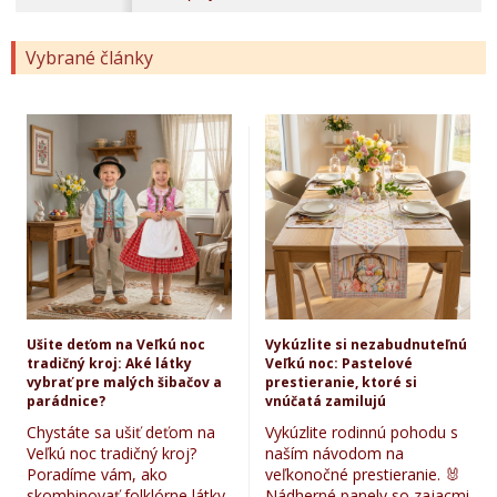
Vybrané články
Ušite deťom na Veľkú noc
Vykúzlite si nezabudnuteľnú
tradičný kroj: Aké látky
Veľkú noc: Pastelové
vybrať pre malých šibačov a
prestieranie, ktoré si
parádnice?
vnúčatá zamilujú
Chystáte sa ušiť deťom na
Vykúzlite rodinnú pohodu s
Veľkú noc tradičný kroj?
naším návodom na
Poradíme vám, ako
veľkonočné prestieranie. 🐰
skombinovať folklórne látky,
Nádherné panely so zajacmi