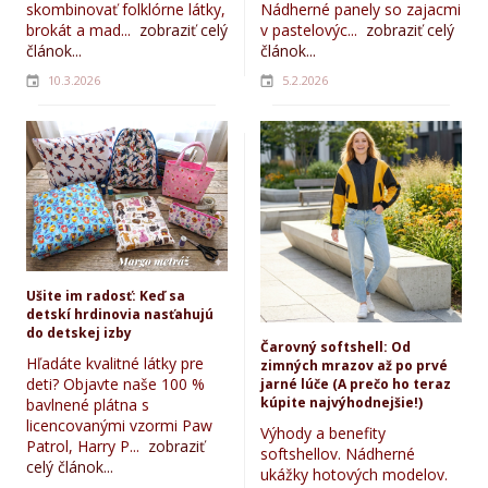
skombinovať folklórne látky,
Nádherné panely so zajacmi
brokát a mad...
zobraziť celý
v pastelovýc...
zobraziť celý
článok...
článok...
10.3.2026
5.2.2026
Ušite im radosť: Keď sa
detskí hrdinovia nasťahujú
do detskej izby
Čarovný softshell: Od
Hľadáte kvalitné látky pre
zimných mrazov až po prvé
deti? Objavte naše 100 %
jarné lúče (A prečo ho teraz
kúpite najvýhodnejšie!)
bavlnené plátna s
licencovanými vzormi Paw
Výhody a benefity
Patrol, Harry P...
zobraziť
softshellov. Nádherné
celý článok...
ukážky hotových modelov.