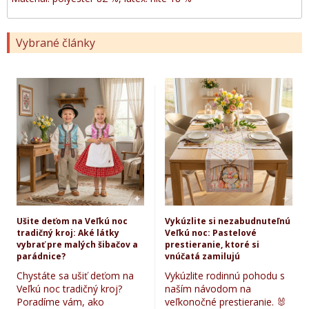
Vybrané články
Ušite deťom na Veľkú noc
Vykúzlite si nezabudnuteľnú
tradičný kroj: Aké látky
Veľkú noc: Pastelové
vybrať pre malých šibačov a
prestieranie, ktoré si
parádnice?
vnúčatá zamilujú
Chystáte sa ušiť deťom na
Vykúzlite rodinnú pohodu s
Veľkú noc tradičný kroj?
naším návodom na
Poradíme vám, ako
veľkonočné prestieranie. 🐰