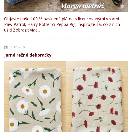
Objavte naše 100 % bavlnené plátna s licencovanými vzormi
Paw Patrol, Harry Potter či Peppa Pig. Inšpirujte sa, čo z nich
ušiť!
Zobraziť viac...
23.01.2026
Jarné režné dekoračky