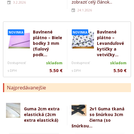
zobraziť celý článok...
3.2.2026
24.1.2026
Bavlnené
Bavlnené
NOVINKA
NOVINKA
plátno – Biele
plátno –
bodky 3 mm
Levanduľové
(fialový
kytičky a
podk...
vetvičky...
Dostupnosť
skladom
Dostupnosť
skladom
5.50 €
5.50 €
s DPH
s DPH
Najpredávanejšie
Guma 2cm extra
2v1 Guma tkaná
elastická (2cm
so šnúrkou 3cm
extra elastická)
čierna (so
šnúrkou...