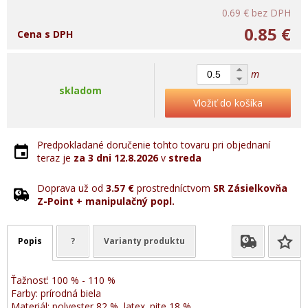
0.69 €
bez DPH
0.85 €
Cena s DPH
m
skladom
Vložiť do košíka
Predpokladané doručenie tohto tovaru pri objednaní
teraz je
za 3 dni
12.8.2026
v
streda
Doprava už od
3.57 €
prostredníctvom
SR Zásielkovňa
Z-Point + manipulačný popl.
Popis
?
Varianty produktu
Ťažnosť: 100 % - 110 %
Farby: prírodná biela
Materiál: polyester 82 %, latex. nite 18 %