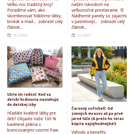
Veľkú noc tradičný kroj?
naším návodom na
Poradíme vám, ako
veľkonočné prestieranie. 🐰
skombinovať folklórne látky,
Nádherné panely so zajacmi
brokát a mad...
zobraziť celý
v pastelovýc...
zobraziť celý
článok...
článok...
10.3.2026
5.2.2026
Ušite im radosť: Keď sa
detskí hrdinovia nasťahujú
do detskej izby
Čarovný softshell: Od
Hľadáte kvalitné látky pre
zimných mrazov až po prvé
deti? Objavte naše 100 %
jarné lúče (A prečo ho teraz
kúpite najvýhodnejšie!)
bavlnené plátna s
licencovanými vzormi Paw
Výhody a benefity