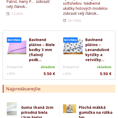
Patrol, Harry P...
zobraziť
softshellov. Nádherné
celý článok...
ukážky hotových modelov.
zobraziť celý článok...
3.2.2026
24.1.2026
Bavlnené
Bavlnené
NOVINKA
NOVINKA
plátno – Biele
plátno –
bodky 3 mm
Levanduľové
(fialový
kytičky a
podk...
vetvičky...
Dostupnosť
skladom
Dostupnosť
skladom
5.50 €
5.50 €
s DPH
s DPH
Najpredávanejšie
Guma tkaná 2cm
Plochá mäkká
prírodná biela
gumička na rúška
(2cm biela)
5m