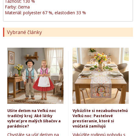
Ťažnosť: 130 %
Farby: čierna
Materiál: polyester 67 %, elastodien 33 %
Vybrané články
Ušite deťom na Veľkú noc
Vykúzlite si nezabudnuteľnú
tradičný kroj: Aké látky
Veľkú noc: Pastelové
vybrať pre malých šibačov a
prestieranie, ktoré si
parádnice?
vnúčatá zamilujú
Chystáte sa ušiť deťom na
Vykúzlite rodinnú pohodu s