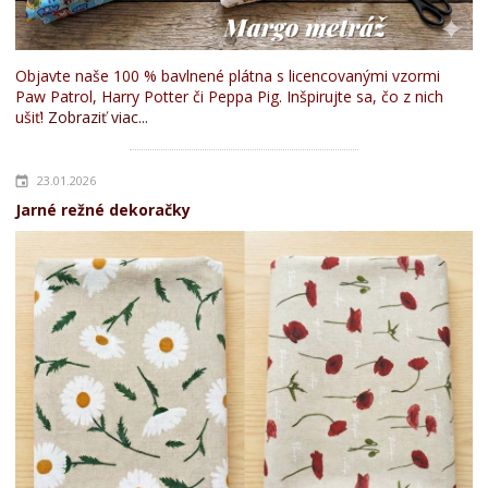
Objavte naše 100 % bavlnené plátna s licencovanými vzormi
Paw Patrol, Harry Potter či Peppa Pig. Inšpirujte sa, čo z nich
ušiť!
Zobraziť viac...
23.01.2026
Jarné režné dekoračky