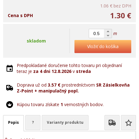
1.06 €
bez DPH
1.30 €
Cena s DPH
m
skladom
Vložiť do košíka
Predpokladané doručenie tohto tovaru pri objednaní
teraz je
za 4 dni
12.8.2026
v
streda
Doprava už od
3.57 €
prostredníctvom
SR Zásielkovňa
Z-Point + manipulačný popl.
Kúpou tovaru získate
1
vernostných bodov.
Popis
?
Varianty produktu