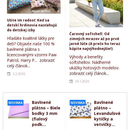
Ušite im radosť: Keď sa
detskí hrdinovia nasťahujú
do detskej izby
Čarovný softshell: Od
Hľadáte kvalitné látky pre
zimných mrazov až po prvé
deti? Objavte naše 100 %
jarné lúče (A prečo ho teraz
kúpite najvýhodnejšie!)
bavlnené plátna s
licencovanými vzormi Paw
Výhody a benefity
Patrol, Harry P...
zobraziť
softshellov. Nádherné
celý článok...
ukážky hotových modelov.
zobraziť celý článok...
3.2.2026
24.1.2026
Bavlnené
Bavlnené
NOVINKA
NOVINKA
plátno – Biele
plátno –
bodky 3 mm
Levanduľové
(fialový
kytičky a
podk...
vetvičky...