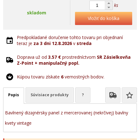
ks
skladom
Vložiť do košíka
Predpokladané doručenie tohto tovaru pri objednaní
teraz je
za 3 dni
12.8.2026
v
streda
Doprava už od
3.57 €
prostredníctvom
SR Zásielkovňa
Z-Point + manipulačný popl.
Kúpou tovaru získate
6
vernostných bodov.
Popis
Súvisiace produkty
?
Bavlnený dizajnérsky panel z mercerovanej (nekrčivej) bavlny
kvety vintage