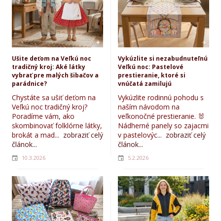
Ušite deťom na Veľkú noc
Vykúzlite si nezabudnuteľnú
tradičný kroj: Aké látky
Veľkú noc: Pastelové
vybrať pre malých šibačov a
prestieranie, ktoré si
parádnice?
vnúčatá zamilujú
Chystáte sa ušiť deťom na
Vykúzlite rodinnú pohodu s
Veľkú noc tradičný kroj?
naším návodom na
Poradíme vám, ako
veľkonočné prestieranie. 🐰
skombinovať folklórne látky,
Nádherné panely so zajacmi
brokát a mad...
zobraziť celý
v pastelovýc...
zobraziť celý
článok...
článok...
10.3.2026
5.2.2026