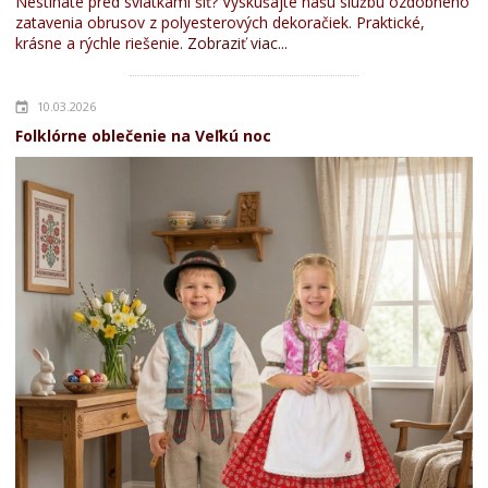
Nestíhate pred sviatkami šiť? Vyskúšajte našu službu ozdobného
zatavenia obrusov z polyesterových dekoračiek. Praktické,
krásne a rýchle riešenie.
Zobraziť viac...
10.03.2026
Folklórne oblečenie na Veľkú noc