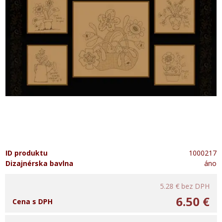
ID produktu
1000217
Dizajnérska bavlna
áno
5.28 €
bez DPH
6.50 €
Cena s DPH