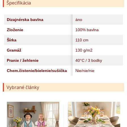
Špecifikácia
Dizajnérska bavlna
áno
Zloženie
100% bavlna
Šírka
110 cm
Gramáž
130 g/m2
Pranie / žehlenie
40°C / 3 bodky
Chem.čistenie/bielenie/sušička
Nie/nie/nie
Vybrané články