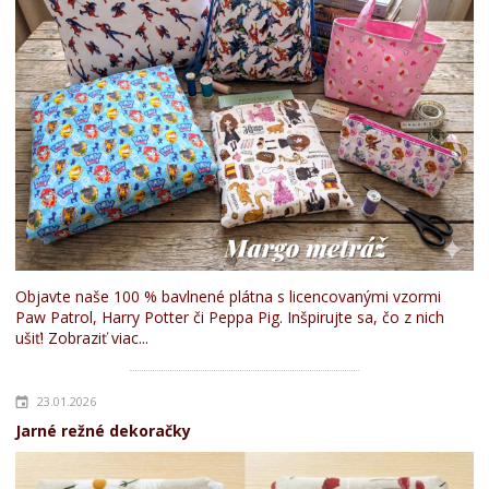
Objavte naše 100 % bavlnené plátna s licencovanými vzormi
Paw Patrol, Harry Potter či Peppa Pig. Inšpirujte sa, čo z nich
ušiť!
Zobraziť viac...
23.01.2026
Jarné režné dekoračky