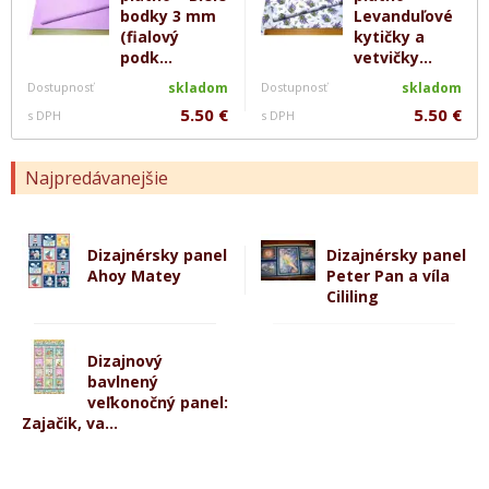
bodky 3 mm
Levanduľové
(fialový
kytičky a
podk...
vetvičky...
Dostupnosť
skladom
Dostupnosť
skladom
5.50 €
5.50 €
s DPH
s DPH
Najpredávanejšie
Dizajnérsky panel
Dizajnérsky panel
Ahoy Matey
Peter Pan a víla
Cililing
Dizajnový
bavlnený
veľkonočný panel:
Zajačik, va...