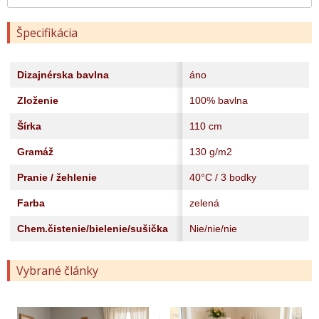
Špecifikácia
Dizajnérska bavlna
áno
Zloženie
100% bavlna
Šírka
110 cm
Gramáž
130 g/m2
Pranie / žehlenie
40°C / 3 bodky
Farba
zelená
Chem.čistenie/bielenie/sušička
Nie/nie/nie
Vybrané články