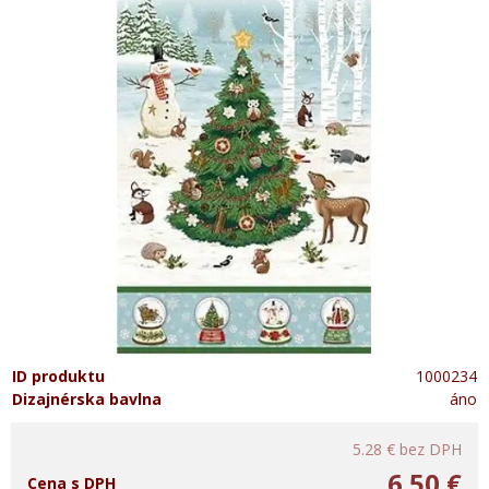
ID produktu
1000234
Dizajnérska bavlna
áno
5.28 €
bez DPH
6.50 €
Cena s DPH