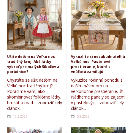
Ušite deťom na Veľkú noc
Vykúzlite si nezabudnuteľnú
tradičný kroj: Aké látky
Veľkú noc: Pastelové
vybrať pre malých šibačov a
prestieranie, ktoré si
parádnice?
vnúčatá zamilujú
Chystáte sa ušiť deťom na
Vykúzlite rodinnú pohodu s
Veľkú noc tradičný kroj?
naším návodom na
Poradíme vám, ako
veľkonočné prestieranie. 🐰
skombinovať folklórne látky,
Nádherné panely so zajacmi
brokát a mad...
zobraziť celý
v pastelovýc...
zobraziť celý
článok...
článok...
10.3.2026
5.2.2026