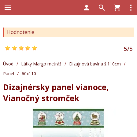
Hodnotenie
5
/
5
Úvod
/
Látky Margo metráž
/
Dizajnová bavlna š.110cm
/
Panel
/
60x110
Dizajnérsky panel vianoce,
Vianočný stromček