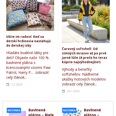
Ušite im radosť: Keď sa
detskí hrdinovia nasťahujú
do detskej izby
Čarovný softshell: Od
Hľadáte kvalitné látky pre
zimných mrazov až po prvé
deti? Objavte naše 100 %
jarné lúče (A prečo ho teraz
kúpite najvýhodnejšie!)
bavlnené plátna s
licencovanými vzormi Paw
Výhody a benefity
Patrol, Harry P...
zobraziť
softshellov. Nádherné
celý článok...
ukážky hotových modelov.
zobraziť celý článok...
3.2.2026
24.1.2026
Bavlnené
Bavlnené
NOVINKA
NOVINKA
plátno – Biele
plátno –