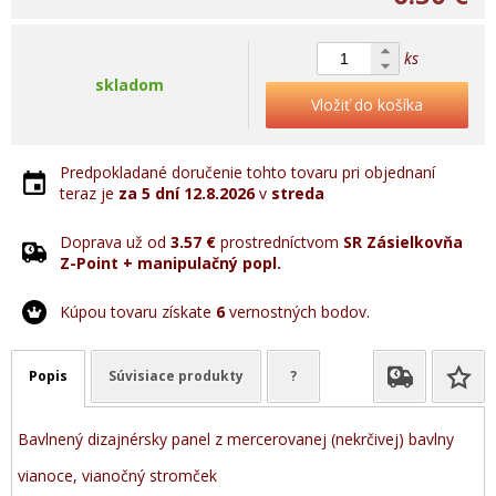
ks
skladom
Vložiť do košíka
Predpokladané doručenie tohto tovaru pri objednaní
teraz je
za 5 dní
12.8.2026
v
streda
Doprava už od
3.57 €
prostredníctvom
SR Zásielkovňa
Z-Point + manipulačný popl.
Kúpou tovaru získate
6
vernostných bodov.
Popis
Súvisiace produkty
?
Bavlnený dizajnérsky panel z mercerovanej (nekrčivej) bavlny
vianoce, vianočný stromček