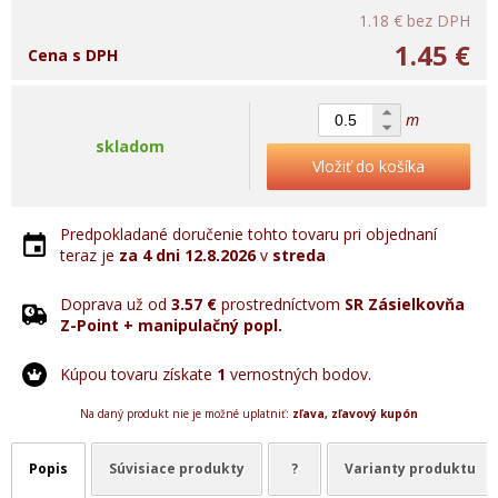
1.18 €
bez DPH
1.45 €
Cena s DPH
m
skladom
Vložiť do košíka
Predpokladané doručenie tohto tovaru pri objednaní
teraz je
za 4 dni
12.8.2026
v
streda
Doprava už od
3.57 €
prostredníctvom
SR Zásielkovňa
Z-Point + manipulačný popl.
Kúpou tovaru získate
1
vernostných bodov.
Na daný produkt nie je možné uplatniť:
zľava, zľavový kupón
Popis
Súvisiace produkty
?
Varianty produktu