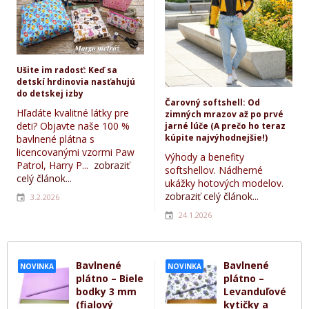
Ušite im radosť: Keď sa
detskí hrdinovia nasťahujú
do detskej izby
Čarovný softshell: Od
Hľadáte kvalitné látky pre
zimných mrazov až po prvé
deti? Objavte naše 100 %
jarné lúče (A prečo ho teraz
kúpite najvýhodnejšie!)
bavlnené plátna s
licencovanými vzormi Paw
Výhody a benefity
Patrol, Harry P...
zobraziť
softshellov. Nádherné
celý článok...
ukážky hotových modelov.
zobraziť celý článok...
3.2.2026
24.1.2026
Bavlnené
Bavlnené
NOVINKA
NOVINKA
plátno – Biele
plátno –
bodky 3 mm
Levanduľové
(fialový
kytičky a