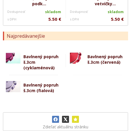
podk...
vetvičky...
Dostupnosť
skladom
Dostupnosť
skladom
5.50 €
5.50 €
s DPH
s DPH
Najpredávanejšie
Bavlnený popruh
Bavlnený popruh
š.3cm
š.3cm (červená)
(cyklaménová)
Bavlnený popruh
š.3cm (fialová)
Zdieľať aktuálnu stránku