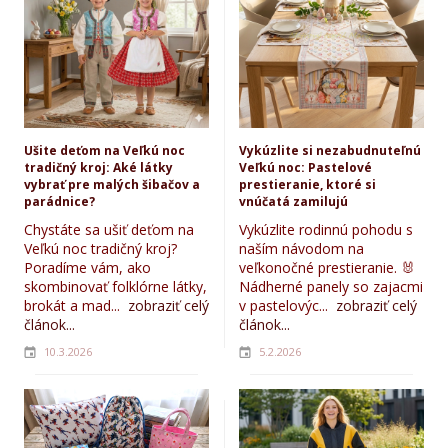
Ušite deťom na Veľkú noc
Vykúzlite si nezabudnuteľnú
tradičný kroj: Aké látky
Veľkú noc: Pastelové
vybrať pre malých šibačov a
prestieranie, ktoré si
parádnice?
vnúčatá zamilujú
Chystáte sa ušiť deťom na
Vykúzlite rodinnú pohodu s
Veľkú noc tradičný kroj?
naším návodom na
Poradíme vám, ako
veľkonočné prestieranie. 🐰
skombinovať folklórne látky,
Nádherné panely so zajacmi
brokát a mad...
zobraziť celý
v pastelovýc...
zobraziť celý
článok...
článok...
10.3.2026
5.2.2026