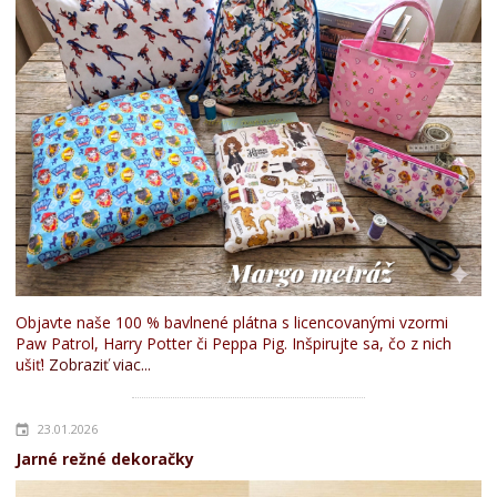
Objavte naše 100 % bavlnené plátna s licencovanými vzormi
Paw Patrol, Harry Potter či Peppa Pig. Inšpirujte sa, čo z nich
ušiť!
Zobraziť viac...
23.01.2026
Jarné režné dekoračky