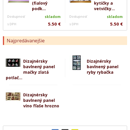
(fialový
kytičky a
podk...
vetvičky...
Dostupnosť
skladom
Dostupnosť
skladom
5.50 €
5.50 €
s DPH
s DPH
Najpredávanejšie
Dizajnérsky
Dizajnérsky
bavlnený panel
bavlnený panel
mačky zlatá
ryby rybačka
potlač...
Dizajnérsky
bavlnený panel
víno fľaše hrozno