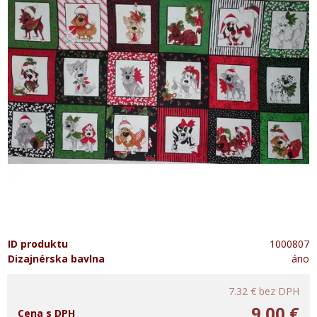
ID produktu
1000807
Dizajnérska bavlna
áno
7.32 €
bez DPH
9.00 €
Cena s DPH