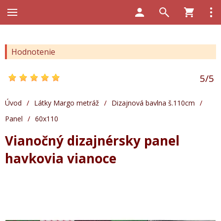
Hodnotenie
5
/
5
Úvod
/
Látky Margo metráž
/
Dizajnová bavlna š.110cm
/
Panel
/
60x110
Vianočný dizajnérsky panel
havkovia vianoce