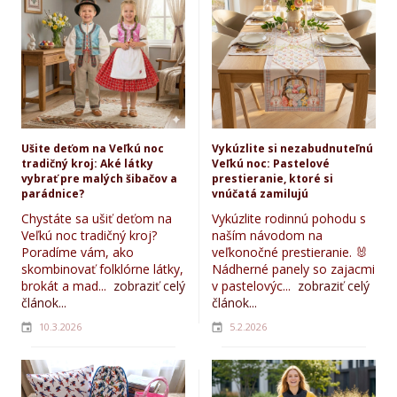
Ušite deťom na Veľkú noc
Vykúzlite si nezabudnuteľnú
tradičný kroj: Aké látky
Veľkú noc: Pastelové
vybrať pre malých šibačov a
prestieranie, ktoré si
parádnice?
vnúčatá zamilujú
Chystáte sa ušiť deťom na
Vykúzlite rodinnú pohodu s
Veľkú noc tradičný kroj?
naším návodom na
Poradíme vám, ako
veľkonočné prestieranie. 🐰
skombinovať folklórne látky,
Nádherné panely so zajacmi
brokát a mad...
zobraziť celý
v pastelovýc...
zobraziť celý
článok...
článok...
10.3.2026
5.2.2026