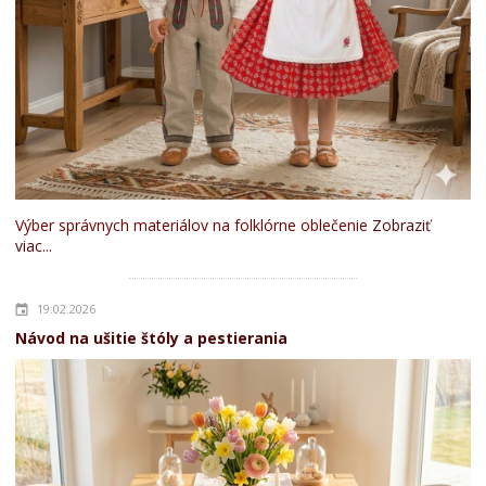
Výber správnych materiálov na folklórne oblečenie
Zobraziť
viac...
19.02.2026
Návod na ušitie štóly a pestierania