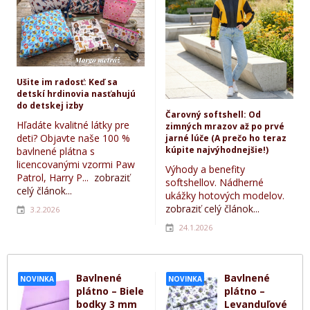
Ušite im radosť: Keď sa
detskí hrdinovia nasťahujú
do detskej izby
Čarovný softshell: Od
Hľadáte kvalitné látky pre
zimných mrazov až po prvé
deti? Objavte naše 100 %
jarné lúče (A prečo ho teraz
kúpite najvýhodnejšie!)
bavlnené plátna s
licencovanými vzormi Paw
Výhody a benefity
Patrol, Harry P...
zobraziť
softshellov. Nádherné
celý článok...
ukážky hotových modelov.
zobraziť celý článok...
3.2.2026
24.1.2026
Bavlnené
Bavlnené
NOVINKA
NOVINKA
plátno – Biele
plátno –
bodky 3 mm
Levanduľové