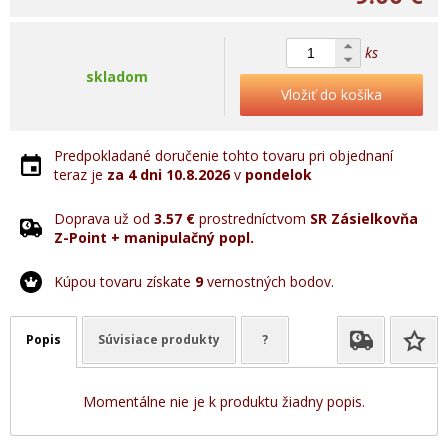
ks
skladom
Vložiť do košíka
Predpokladané doručenie tohto tovaru pri objednaní
teraz je
za 4 dni
10.8.2026
v
pondelok
Doprava už od
3.57 €
prostredníctvom
SR Zásielkovňa
Z-Point + manipulačný popl.
Kúpou tovaru získate
9
vernostných bodov.
Popis
Súvisiace produkty
?
Momentálne nie je k produktu žiadny popis.