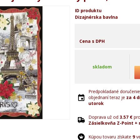
ID produktu
Dizajnérska bavlna
Cena s DPH
skladom
Predpokladané doručenie 
objednaní teraz je
za 4 d
utorok
Doprava už od
3.57 €
pro
Zásielkovňa Z-Point + 
Kúpou tovaru získate
9
ve