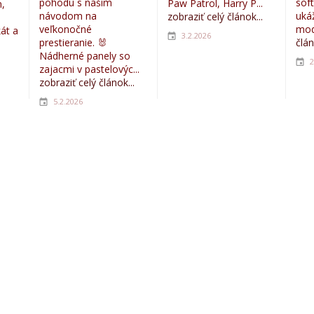
pohodu s naším
sof
Paw Patrol, Harry P...
,
návodom na
uká
zobraziť celý článok...
veľkonočné
mod
kát a
3.2.2026
prestieranie. 🐰
člán
Nádherné panely so
2
zajacmi v pastelovýc...
zobraziť celý článok...
5.2.2026