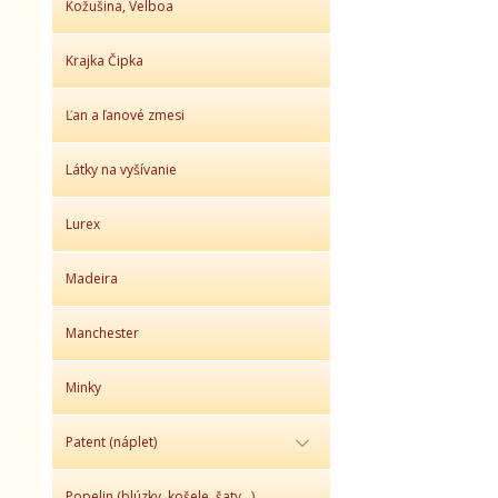
Kožušina, Velboa
Krajka Čipka
Ľan a ľanové zmesi
Látky na vyšívanie
Lurex
Madeira
Manchester
Minky
Patent (náplet)
Popelin (blúzky, košele, šaty,..)