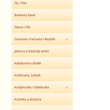
Filc / Plsť
Bavlnený flanel
Fleece / Flís
Gázovina / Fačovina / Mušelín
Jelenica a elastický semiš
Kabátovina a Buklé
Kočíkovina, šuštiak
Kostýmovka / Oblekovka
Koženka a ekokoža