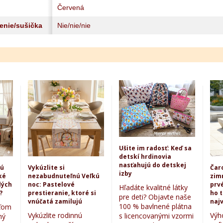
Červená
lenie/sušička
Nie/nie/nie
Ušite im radosť: Keď sa
detskí hrdinovia
nasťahujú do detskej
kú
Vykúzlite si
Čar
izby
ké
nezabudnuteľnú Veľkú
zim
lých
noc: Pastelové
prvé
Hľadáte kvalitné látky
?
prestieranie, ktoré si
ho 
pre deti? Objavte naše
vnúčatá zamilujú
najv
100 % bavlnené plátna
eťom
Vykúzlite rodinnú
Výh
s licencovanými vzormi
ný