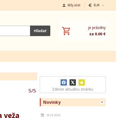
Môj účet
EUR
je prázdny
Hľadať
za 0.00 €
Zdieľať aktuálnu stránku
5
/
5
Novinky
a veža
18.03.2026