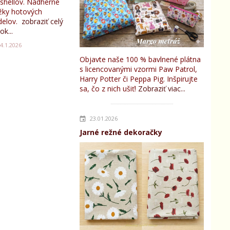
tshellov. Nádherné
žky hotových
elov.
zobraziť celý
ok...
4.1.2026
Objavte naše 100 % bavlnené plátna
s licencovanými vzormi Paw Patrol,
Harry Potter či Peppa Pig. Inšpirujte
sa, čo z nich ušiť!
Zobraziť viac...
23.01.2026
Jarné režné dekoračky