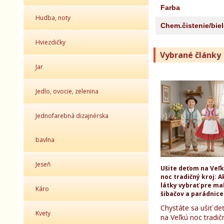
Farba
Hudba, noty
Chem.čistenie/bie
Hviezdičky
Vybrané články
Jar
Jedlo, ovocie, zelenina
Jednofarebná dizajnérska
bavlna
Jeseň
Ušite deťom na Veľ
noc tradičný kroj: A
látky vybrať pre ma
Káro
šibačov a parádnice
Chystáte sa ušiť d
Kvety
na Veľkú noc tradič