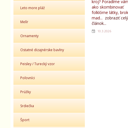
kroj? Poradíme vám
ako skombinovať
Leto more pláž
folklórne látky, bro
mad...
zobraziť celý
Melír
článok...
10.3.2026
Ornamenty
Ostatné dizajnérske bavlny
Peisley / Turecký vzor
Poľovníci
Prúžky
Srdiečka
Šport