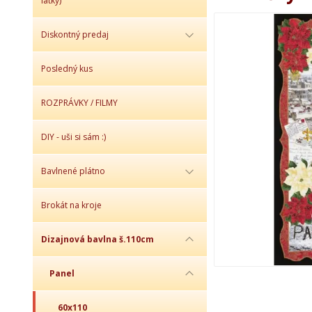
látky)
Diskontný predaj
Posledný kus
ROZPRÁVKY / FILMY
DIY - uši si sám :)
Bavlnené plátno
Brokát na kroje
Dizajnová bavlna š.110cm
Panel
60x110