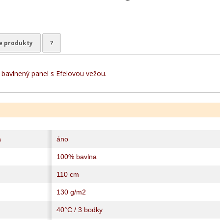
e produkty
?
bavlnený panel s Efelovou vežou.
a
áno
100% bavlna
110 cm
130 g/m2
40°C / 3 bodky