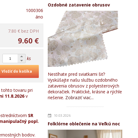
Ozdobné zatavenie obrusov
1000306
áno
7.80 €
bez DPH
9.60 €
ks
Vložiť do košíka
Nestíhate pred sviatkami šiť?
Vyskúšajte našu službu ozdobného
zatavenia obrusov z polyesterových
tohto tovaru pri
dekoračiek. Praktické, krásne a rýchle
ni
11.8.2026
v
riešenie.
Zobraziť viac...
stredníctvom
SR
10.03.2026
manipulačný popl.
Folklórne oblečenie na Veľkú noc
rnostných bodov.