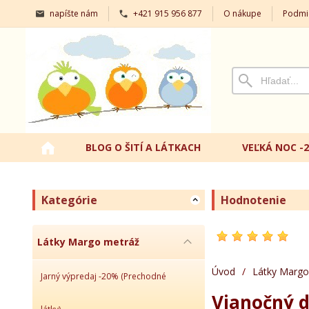
napíšte nám
+421 915 956 877
O nákupe
Podmi
BLOG O ŠITÍ A LÁTKACH
VEĽKÁ NOC -
Kategórie
Hodnotenie
Látky Margo metráž
Úvod
/
Látky Margo
Jarný výpredaj -20% (Prechodné
Vianočný d