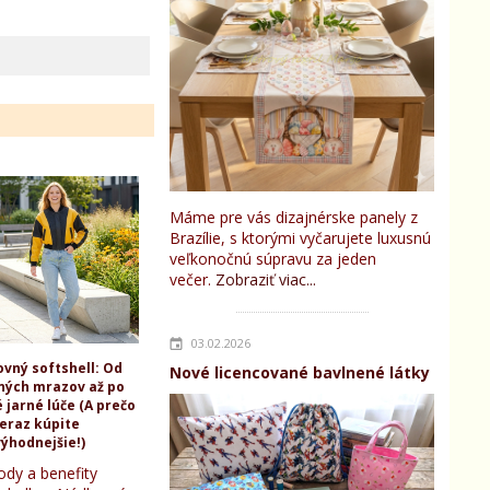
Máme pre vás dizajnérske panely z
Brazílie, s ktorými vyčarujete luxusnú
veľkonočnú súpravu za jeden
večer.
Zobraziť viac...
03.02.2026
ovný softshell: Od
Nové licencované bavlnené látky
ných mrazov až po
 jarné lúče (A prečo
teraz kúpite
ýhodnejšie!)
ody a benefity