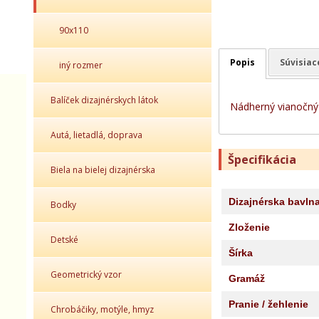
90x110
Popis
Súvisiac
iný rozmer
Balíček dizajnérskych látok
Nádherný vianočný 
Autá, lietadlá, doprava
Špecifikácia
Biela na bielej dizajnérska
Dizajnérska bavln
Bodky
Zloženie
Detské
Šírka
Geometrický vzor
Gramáž
Pranie / žehlenie
Chrobáčiky, motýle, hmyz