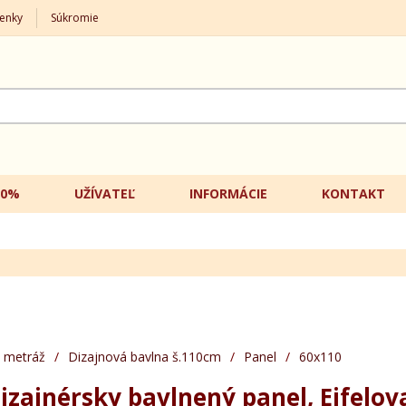
enky
Súkromie
20%
UŽÍVATEĽ
INFORMÁCIE
KONTAKT
 metráž
/
Dizajnová bavlna š.110cm
/
Panel
/
60x110
izajnérsky bavlnený panel, Eifelov