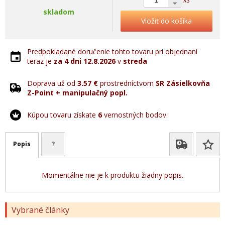
skladom
Vložiť do košíka
Predpokladané doručenie tohto tovaru pri objednaní
teraz je
za 4 dni
12.8.2026
v
streda
Doprava už od
3.57 €
prostredníctvom
SR Zásielkovňa
Z-Point + manipulačný popl.
Kúpou tovaru získate
6
vernostných bodov.
Popis
?
Momentálne nie je k produktu žiadny popis.
Vybrané články