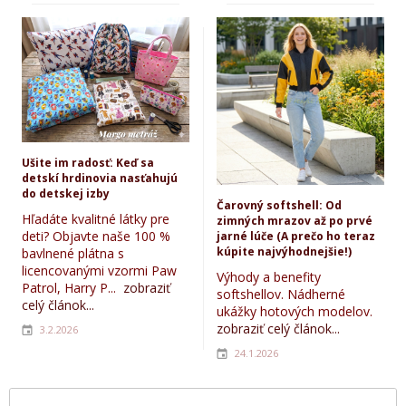
Ušite im radosť: Keď sa
detskí hrdinovia nasťahujú
do detskej izby
Čarovný softshell: Od
Hľadáte kvalitné látky pre
zimných mrazov až po prvé
deti? Objavte naše 100 %
jarné lúče (A prečo ho teraz
kúpite najvýhodnejšie!)
bavlnené plátna s
licencovanými vzormi Paw
Výhody a benefity
Patrol, Harry P...
zobraziť
softshellov. Nádherné
celý článok...
ukážky hotových modelov.
zobraziť celý článok...
3.2.2026
24.1.2026