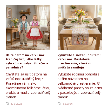
Ušite deťom na Veľkú noc
Vykúzlite si nezabudnuteľnú
tradičný kroj: Aké látky
Veľkú noc: Pastelové
vybrať pre malých šibačov a
prestieranie, ktoré si
parádnice?
vnúčatá zamilujú
Chystáte sa ušiť deťom na
Vykúzlite rodinnú pohodu s
Veľkú noc tradičný kroj?
naším návodom na
Poradíme vám, ako
veľkonočné prestieranie. 🐰
skombinovať folklórne látky,
Nádherné panely so zajacmi
brokát a mad...
zobraziť celý
v pastelovýc...
zobraziť celý
článok...
článok...
10.3.2026
5.2.2026