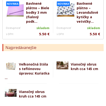
Bavlnené
Bavlnené
NOVINKA
NOVINKA
plátno – Biele
plátno –
bodky 3 mm
Levanduľové
(fialový
kytičky a
podk...
vetvičky...
Dostupnosť
skladom
Dostupnosť
skladom
5.50 €
5.50 €
s DPH
s DPH
Najpredávanejšie
Veľkonočná štóla
Vianočný obrus
s teflónovou
kruh cca 145 cm
úpravou: Kuriatka
...
Vianočný obrus
kruh cca 145 cm