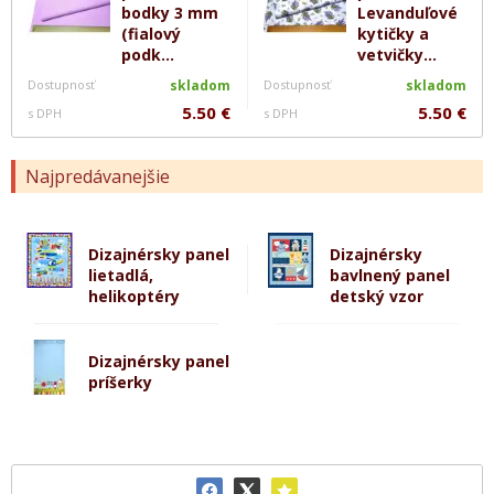
bodky 3 mm
Levanduľové
(fialový
kytičky a
podk...
vetvičky...
Dostupnosť
skladom
Dostupnosť
skladom
5.50 €
5.50 €
s DPH
s DPH
Najpredávanejšie
Dizajnérsky panel
Dizajnérsky
lietadlá,
bavlnený panel
helikoptéry
detský vzor
Dizajnérsky panel
príšerky