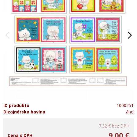
ID produktu
1000251
Dizajnérska bavlna
áno
7.32 €
bez DPH
9.00 €
Cena s DPH