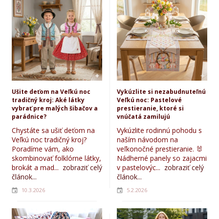
Ušite deťom na Veľkú noc
Vykúzlite si nezabudnuteľnú
tradičný kroj: Aké látky
Veľkú noc: Pastelové
vybrať pre malých šibačov a
prestieranie, ktoré si
parádnice?
vnúčatá zamilujú
Chystáte sa ušiť deťom na
Vykúzlite rodinnú pohodu s
Veľkú noc tradičný kroj?
naším návodom na
Poradíme vám, ako
veľkonočné prestieranie. 🐰
skombinovať folklórne látky,
Nádherné panely so zajacmi
brokát a mad...
zobraziť celý
v pastelovýc...
zobraziť celý
článok...
článok...
10.3.2026
5.2.2026