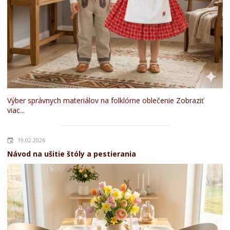
Výber správnych materiálov na folklórne oblečenie
Zobraziť
viac...
19.02.2026
Návod na ušitie štóly a pestierania