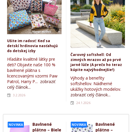
Ušite im radosť: Keď sa
detskí hrdinovia nasťahujú
do detskej izby
Čarovný softshell: Od
Hľadáte kvalitné látky pre
zimných mrazov až po prvé
deti? Objavte naše 100 %
jarné lúče (A prečo ho teraz
kúpite najvýhodnejšie!)
bavlnené plátna s
licencovanými vzormi Paw
Výhody a benefity
Patrol, Harry P...
zobraziť
softshellov. Nádherné
celý článok...
ukážky hotových modelov.
zobraziť celý článok...
3.2.2026
24.1.2026
Bavlnené
Bavlnené
NOVINKA
NOVINKA
plátno – Biele
plátno –