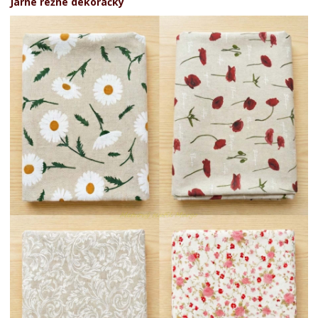
Jarné režné dekoračky