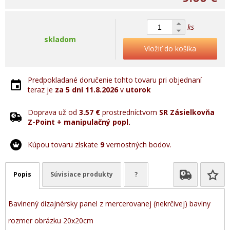
ks
skladom
Vložiť do košíka
Predpokladané doručenie tohto tovaru pri objednaní
teraz je
za 5 dní
11.8.2026
v
utorok
Doprava už od
3.57 €
prostredníctvom
SR Zásielkovňa
Z-Point + manipulačný popl.
Kúpou tovaru získate
9
vernostných bodov.
Popis
Súvisiace produkty
?
Bavlnený dizajnérsky panel z mercerovanej (nekrčivej) bavlny
rozmer obrázku 20x20cm