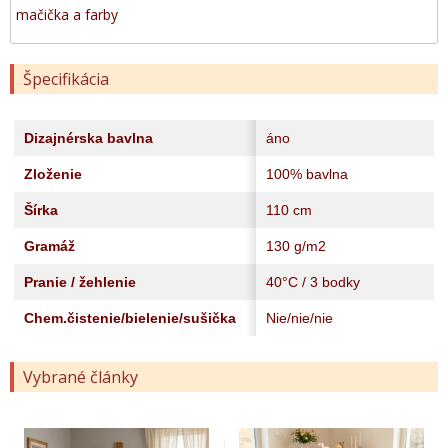
mačička a farby
Špecifikácia
Dizajnérska bavlna
áno
Zloženie
100% bavlna
Šírka
110 cm
Gramáž
130 g/m2
Pranie / žehlenie
40°C / 3 bodky
Chem.čistenie/bielenie/sušička
Nie/nie/nie
Vybrané články