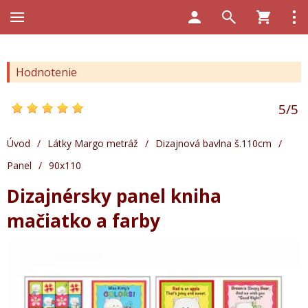
Hodnotenie
5
/
5
Úvod
/
Látky Margo metráž
/
Dizajnová bavlna š.110cm
/
Panel
/
90x110
Dizajnérsky panel kniha
mačiatko a farby