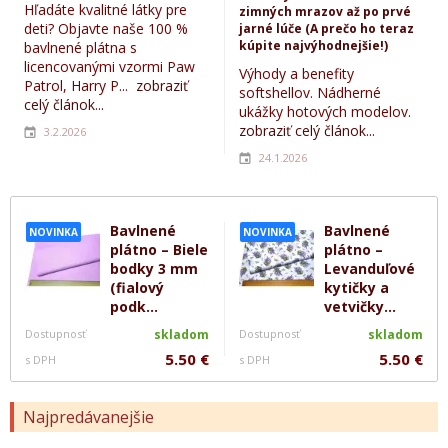
Hľadáte kvalitné látky pre
zimných mrazov až po prvé
deti? Objavte naše 100 %
jarné lúče (A prečo ho teraz
kúpite najvýhodnejšie!)
bavlnené plátna s
licencovanými vzormi Paw
Výhody a benefity
Patrol, Harry P...
zobraziť
softshellov. Nádherné
celý článok...
ukážky hotových modelov.
zobraziť celý článok...
3.2.2026
24.1.2026
Bavlnené
Bavlnené
NOVINKA
NOVINKA
plátno – Biele
plátno –
bodky 3 mm
Levanduľové
(fialový
kytičky a
podk...
vetvičky...
Dostupnosť
skladom
Dostupnosť
skladom
5.50 €
5.50 €
s DPH
s DPH
Najpredávanejšie