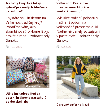
tradičný kroj: Aké látky
Veľkú noc: Pastelové
vybrať pre malých šibačov a
prestieranie, ktoré si
parádnice?
vnúčatá zamilujú
Chystáte sa ušiť deťom na
Vykúzlite rodinnú pohodu s
Veľkú noc tradičný kroj?
naším návodom na
Poradíme vám, ako
veľkonočné prestieranie. 🐰
skombinovať folklórne látky,
Nádherné panely so zajacmi
brokát a mad...
zobraziť celý
v pastelovýc...
zobraziť celý
článok...
článok...
10.3.2026
5.2.2026
Ušite im radosť: Keď sa
detskí hrdinovia nasťahujú
do detskej izby
Čarovný softshell: Od