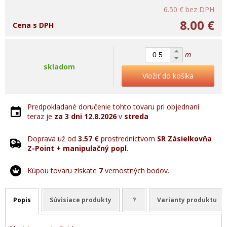
6.50 €
bez DPH
8.00 €
Cena s DPH
m
skladom
Vložiť do košíka
Predpokladané doručenie tohto tovaru pri objednaní
teraz je
za 3 dni
12.8.2026
v
streda
Doprava už od
3.57 €
prostredníctvom
SR Zásielkovňa
Z-Point + manipulačný popl.
Kúpou tovaru získate
7
vernostných bodov.
Popis
Súvisiace produkty
?
Varianty produktu