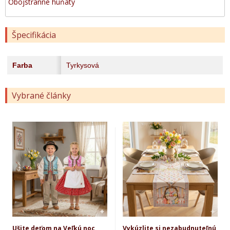
Obojstranne huňatý
Špecifikácia
Farba
Tyrkysová
Vybrané články
Ušite deťom na Veľkú noc
Vykúzlite si nezabudnuteľnú