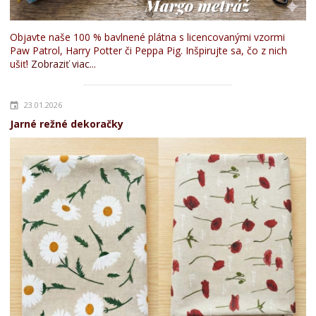
Objavte naše 100 % bavlnené plátna s licencovanými vzormi
Paw Patrol, Harry Potter či Peppa Pig. Inšpirujte sa, čo z nich
ušiť!
Zobraziť viac...
23.01.2026
Jarné režné dekoračky