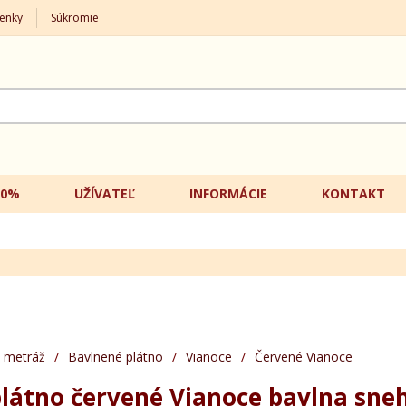
enky
Súkromie
20%
UŽÍVATEĽ
INFORMÁCIE
KONTAKT
 metráž
/
Bavlnené plátno
/
Vianoce
/
Červené Vianoce
látno červené Vianoce bavlna sne