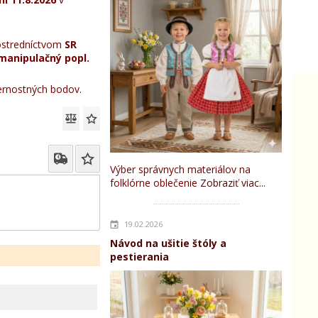
stredníctvom
SR
manipulačný popl.
rnostných bodov.
Výber správnych materiálov na
folklórne oblečenie
Zobraziť viac...
19.02.2026
Návod na ušitie štóly a
pestierania