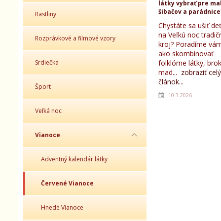
látky vybrať pre ma
šibačov a parádnice
Rastliny
Chystáte sa ušiť d
na Veľkú noc tradič
Rozprávkové a filmové vzory
kroj? Poradíme vám
ako skombinovať
Srdiečka
folklórne látky, bro
mad...
zobraziť celý
článok...
Šport
10.3.2026
Veľká noc
Vianoce
Adventný kalendár látky
Červené Vianoce
Hnedé Vianoce