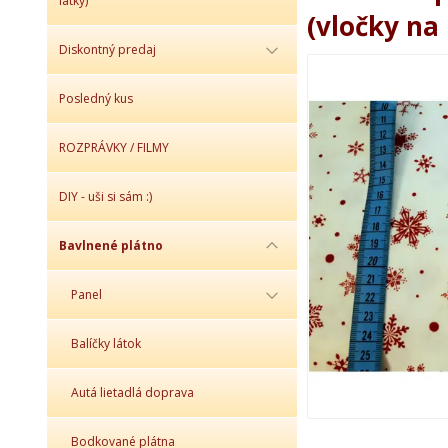
látky)
(vločky na 
Diskontný predaj
Posledný kus
ROZPRÁVKY / FILMY
DIY - uši si sám :)
Bavlnené plátno
Panel
Balíčky látok
Autá lietadlá doprava
Bodkované plátna