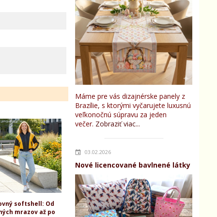
Máme pre vás dizajnérske panely z
Brazílie, s ktorými vyčarujete luxusnú
veľkonočnú súpravu za jeden
večer.
Zobraziť viac...
03.02.2026
Nové licencované bavlnené látky
ovný softshell: Od
ných mrazov až po