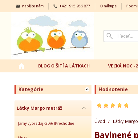
napíšte nám
+421 915 956 877
O nákupe
Podmi
BLOG O ŠITÍ A LÁTKACH
VEĽKÁ NOC -
Kategórie
Hodnotenie
Látky Margo metráž
Úvod
/
Látky Margo
Jarný výpredaj -20% (Prechodné
Bavlnené p