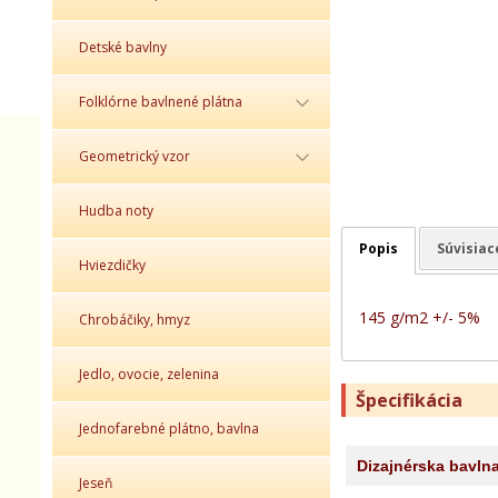
Detské bavlny
Folklórne bavlnené plátna
Geometrický vzor
Hudba noty
Popis
Súvisiac
Hviezdičky
145 g/m2 +/- 5%
Chrobáčiky, hmyz
Jedlo, ovocie, zelenina
Špecifikácia
Jednofarebné plátno, bavlna
Dizajnérska bavln
Jeseň