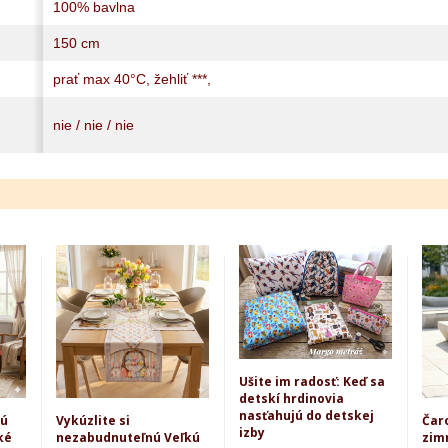
100% bavlna
150 cm
prať max 40°C, žehliť ***,
nie / nie / nie
Ušite im radosť: Keď sa
detskí hrdinovia
nasťahujú do detskej
kú
Vykúzlite si
Čar
izby
ké
nezabudnuteľnú Veľkú
zim