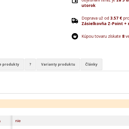
utorok
Doprava už od
3.57 €
pro
Zásielkovňa Z-Point + 
Kúpou tovaru získate
8
ve
e produkty
?
Varianty produktu
Články
a
nie