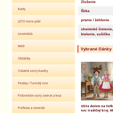
Zloženie
Kvety
Šírka
pranie / žehlenie
LETO more pláž
chemické čistenie,
Levanduľa
bielenie, sušička
Melír
Vybrané články
Obláčiky
Ostatné vzory bavlny
Peisley / Turecký vzor
Poľovnícke vzory zvierat a lesa
Ušite deťom na Veľ
Profesie a remeslá
noc tradičný kroj: A