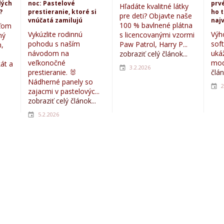
lých
noc: Pastelové
prvé
Hľadáte kvalitné látky
?
prestieranie, ktoré si
ho 
pre deti? Objavte naše
vnúčatá zamilujú
najv
100 % bavlnené plátna
eťom
Vykúzlite rodinnú
Výh
s licencovanými vzormi
ný
pohodu s naším
sof
Paw Patrol, Harry P...
,
návodom na
uká
zobraziť celý článok...
veľkonočné
mod
kát a
3.2.2026
prestieranie. 🐰
člán
Nádherné panely so
2
zajacmi v pastelovýc...
zobraziť celý článok...
5.2.2026