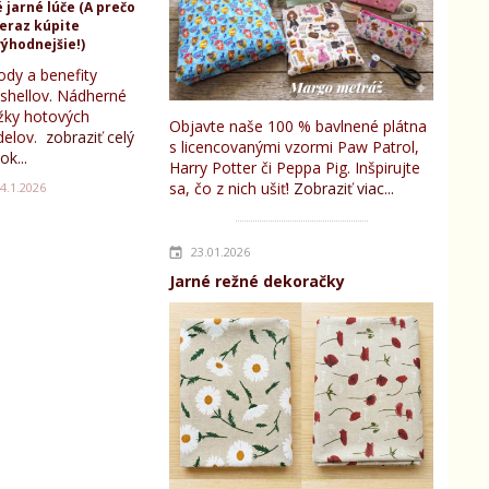
 jarné lúče (A prečo
teraz kúpite
ýhodnejšie!)
ody a benefity
tshellov. Nádherné
žky hotových
Objavte naše 100 % bavlnené plátna
elov.
zobraziť celý
s licencovanými vzormi Paw Patrol,
ok...
Harry Potter či Peppa Pig. Inšpirujte
sa, čo z nich ušiť!
Zobraziť viac...
4.1.2026
23.01.2026
Jarné režné dekoračky