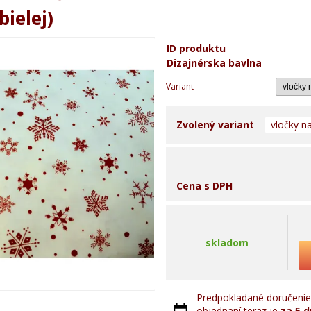
bielej)
ID produktu
Dizajnérska bavlna
Variant
Zvolený variant
vločky na
Cena s DPH
skladom
Predpokladané doručenie 
objednaní teraz je
za 5 d