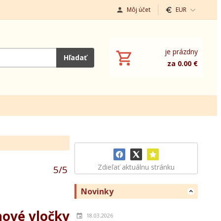
Môj účet
EUR
je prázdny
Hľadať
za 0.00 €
Zdieľať aktuálnu stránku
5
/
5
Novinky
hové vločky
18.03.2026