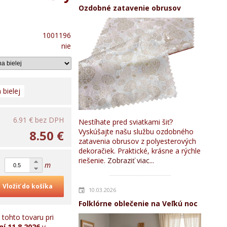
Ozdobné zatavenie obrusov
1001196
nie
 bielej
6.91 €
bez DPH
Nestíhate pred sviatkami šiť?
Vyskúšajte našu službu ozdobného
8.50 €
zatavenia obrusov z polyesterových
dekoračiek. Praktické, krásne a rýchle
riešenie.
Zobraziť viac...
m
Vložiť do košíka
10.03.2026
Folklórne oblečenie na Veľkú noc
tohto tovaru pri
ní
11.8.2026
v